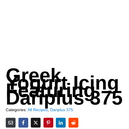
Greek
Yogurt Icing
Featuring
Dariplus 375
Categories:
All Recipes
,
Dariplus 375