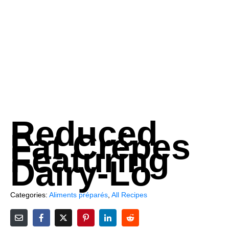
Reduced
Fat Crépes
Featuring
Dairy-Lo
Categories:
Aliments préparés
,
All Recipes