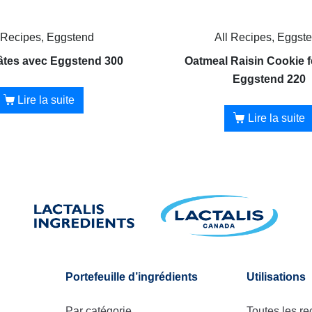
 Recipes, Eggstend
All Recipes, Eggst
âtes avec Eggstend 300
Oatmeal Raisin Cookie f
Eggstend 220
Lire la suite
Lire la suite
Portefeuille d’ingrédients
Utilisations
Par catégorie
Toutes les re