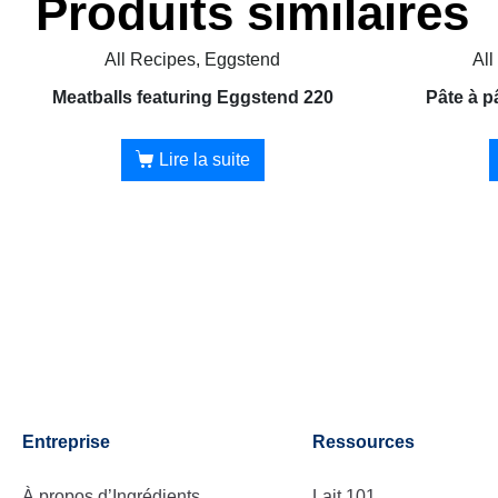
Produits similaires
All Recipes, Eggstend
All
Meatballs featuring Eggstend 220
Pâte à p
Lire la suite
Entreprise
Ressources
À propos d’Ingrédients
Lait 101