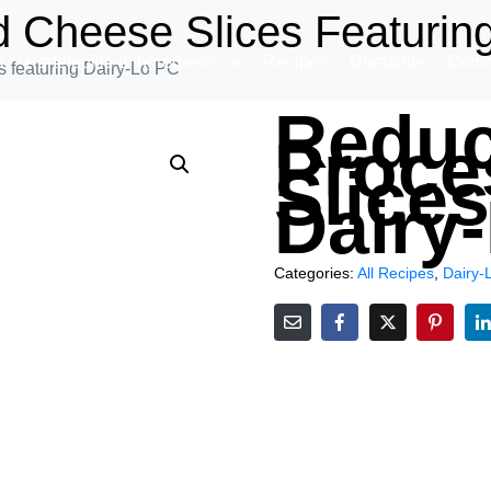
 Cheese Slices Featurin
s
Portefeuille d’ingrédients
Recipes
Durabilité
Comm
 featuring Dairy-Lo PC
Reduc
Proce
Slices
Dairy
Categories:
All Recipes
,
Dairy-