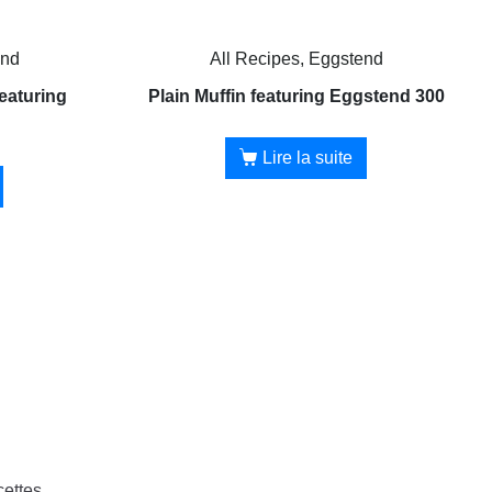
end
All Recipes, Eggstend
eaturing
Plain Muffin featuring Eggstend 300
Lire la suite
cettes