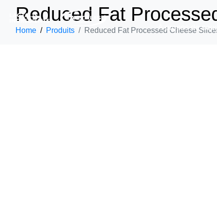
Reduced Fat Processed
À propos de nou
Home
Produits
Reduced Fat Processed Cheese Slices