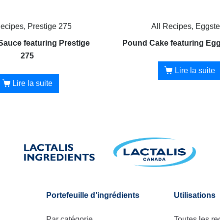
Recipes, Prestige 275
All Recipes, Eggst
Sauce featuring Prestige
Pound Cake featuring Eg
275
Lire la suite
Lire la suite
Portefeuille d’ingrédients
Utilisations
Par catégorie
Toutes les re