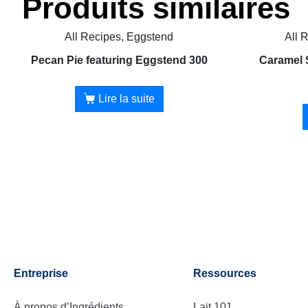
Produits similaires
All Recipes, Eggstend
All 
Pecan Pie featuring Eggstend 300
Caramel 
Lire la suite
Entreprise
Ressources
À propos d’Ingrédients
Lait 101