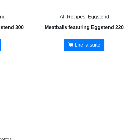
end
All Recipes, Eggstend
gstend 300
Meatballs featuring Eggstend 220
Lire la suite
cettes