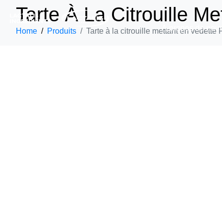
Tarte À La Citrouille M
À propos de nou
Home
Produits
Tarte à la citrouille mettant en vedett