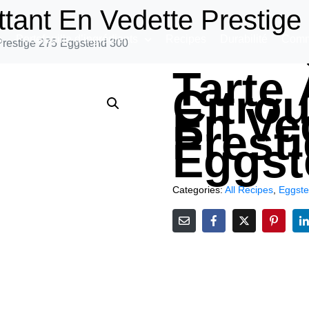
ettant En Vedette Prestig
s
Portefeuille d’ingrédients
Recipes
Durabilité
Comm
e Prestige 275 Eggstend 300
Tarte 
Citrou
En Ve
Prest
Eggst
Categories:
All Recipes
,
Eggst