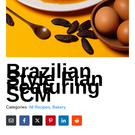
Brazilian
Style Flan
Featuring
SCM
Categories:
All Recipes
,
Bakery