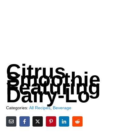
Citrus
Smoothie
Featuring
Dairy-Lo
Categories:
All Recipes
,
Beverage