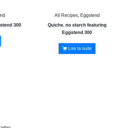
end
All Recipes, Eggstend
gstend 300
Quiche, no starch featuring
Eggstend 300
Lire la suite
cettes