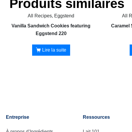
Produits similaires
All Recipes, Eggstend
All 
Vanilla Sandwich Cookies featuring
Caramel 
Eggstend 220
Lire la suite
Entreprise
Ressources
À propos d’Ingrédients
Lait 101