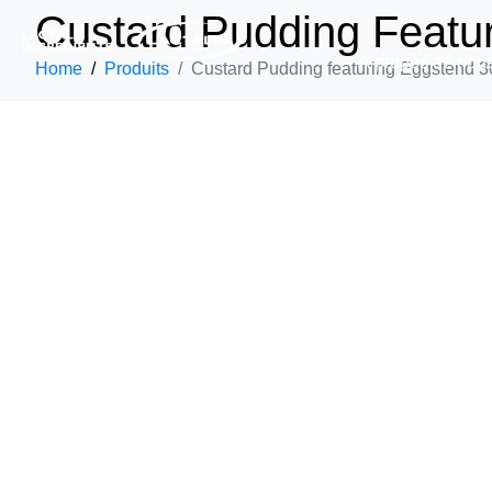
Custard Pudding Featu
À propos de nou
Home
Produits
Custard Pudding featuring Eggstend 3