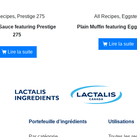
Recipes, Prestige 275
All Recipes, Eggst
Sauce featuring Prestige
Plain Muffin featuring Eg
275
Lire la suite
Lire la suite
Portefeuille d’ingrédients
Utilisations
Par catégorie
Toutes les re