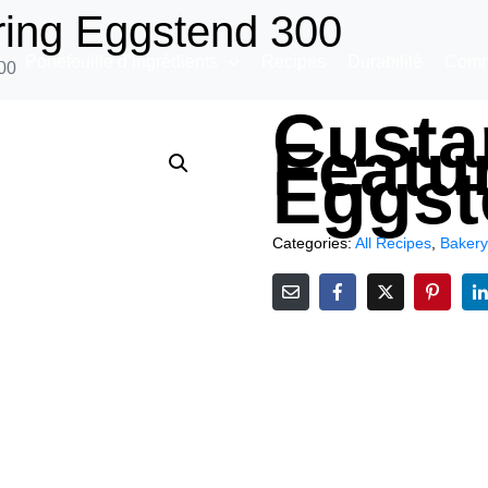
ring Eggstend 300
s
Portefeuille d’ingrédients
Recipes
Durabilité
Comm
00
Custa
Featu
Eggst
Categories:
All Recipes
,
Bakery