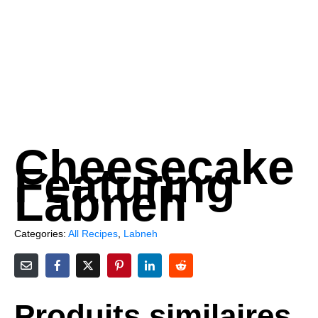
Cheesecake
Featuring
Labneh
Categories:
All Recipes
,
Labneh
Produits similaires