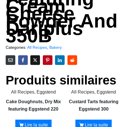
Cream
Cheese
Powder And
Dariplus
350B
Categories:
All Recipes
,
Bakery
Produits similaires
All Recipes, Eggstend
All Recipes, Eggstend
Cake Doughnuts, Dry Mix
Custard Tarts featuring
featuring Eggstend 220
Eggstend 300
Lire la suite
Lire la suite