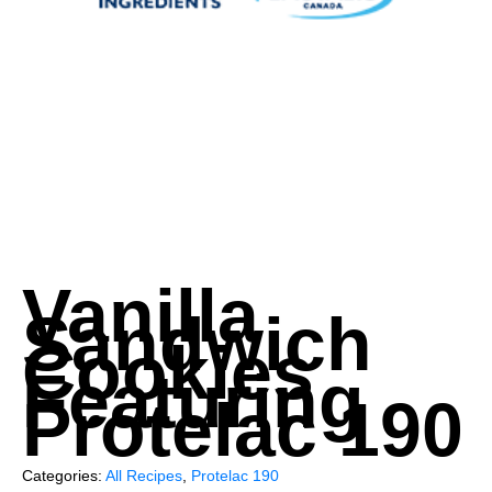
Vanilla
Sandwich
Cookies
Featuring
Protelac 190
Categories:
All Recipes
,
Protelac 190